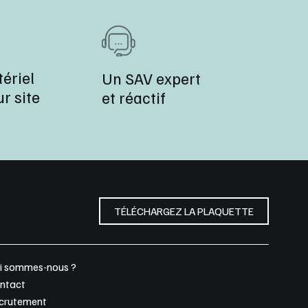
ériel
Un SAV expert
r site
et réactif
TÉLÉCHARGEZ LA PLAQUETTE
i sommes-nous ?
ntact
crutement